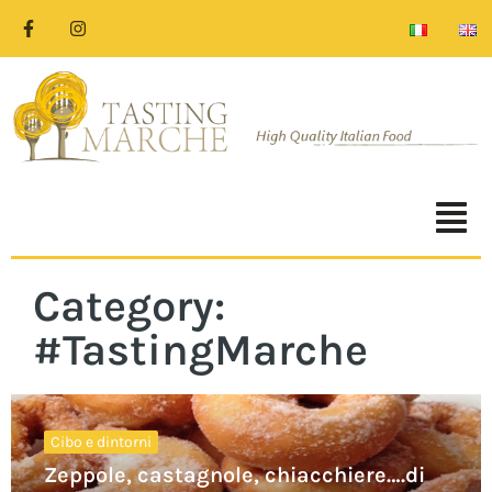
Category:
#TastingMarche
Cibo e dintorni
Zeppole, castagnole, chiacchiere….di