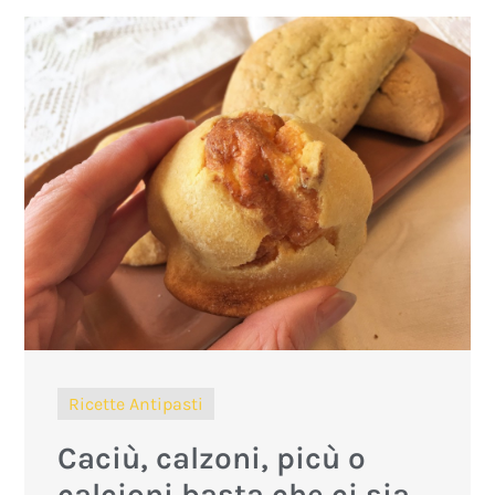
Ricette Antipasti
Caciù, calzoni, picù o
calcioni basta che ci sia