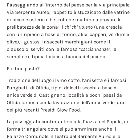
Passeggiando all’interno del paese per la via principale,
Via Serpente Aureo, l’appetito è stuzzicato dalle vetrine
di piccole osterie e bistrot che invitano a provare le
prelibatezze della zona: il
chi chi ripieno
(una crescia
con un ripieno a base di tonno, alici, capperi, verdure e
olive), i gustosi insaccati marchigiani come il
ciauscolo, serviti con la famosa “
cacciannanze
”, la
semplice e tipica focaccia bianca del piceno.
E a fine pasto?
Tradizione del luogo il vino cotto, l’anisetta e i famosi
Funghetti di Offida, tipici dolcetti secchi a base di
anice verde di Castignano, località a pochi passi da
Offida famosa per la lavorazione dell’anice verde, uno
dei più recenti Presidi Slow Food.
La passeggiata continua fino alla Piazza del Popolo, di
forma triangolare dove si può ammirare anche il
Palazzo Comunale, il Teatro del Serpente Aureo e la