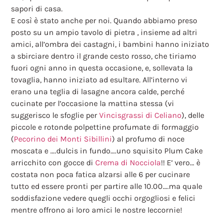
sapori di casa.
E così è stato anche per noi. Quando abbiamo preso
posto su un ampio tavolo di pietra , insieme ad altri
amici, all’ombra dei castagni, i bambini hanno iniziato
a sbirciare dentro il grande cesto rosso, che tiriamo
fuori ogni anno in questa occasione, e, sollevata la
tovaglia, hanno iniziato ad esultare. All’interno vi
erano una teglia di lasagne ancora calde, perché
cucinate per l’occasione la mattina stessa (vi
suggerisco le sfoglie per
Vincisgrassi di Celiano
), delle
piccole e rotonde polpettine profumate di formaggio
(
Pecorino dei Monti Sibillini
) al profumo di noce
moscata e ….dulcis in fundo….uno squisito Plum Cake
arricchito con gocce di
Crema di Nocciola
!! E’ vero… è
costata non poca fatica alzarsi alle 6 per cucinare
tutto ed essere pronti per partire alle 10.00….ma quale
soddisfazione vedere quegli occhi orgogliosi e felici
mentre offrono ai loro amici le nostre leccornie!