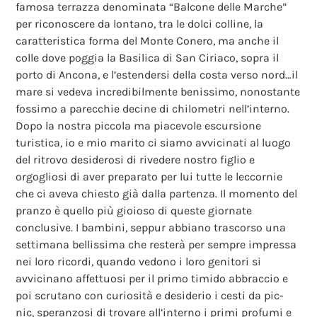
famosa terrazza denominata “Balcone delle Marche”
per riconoscere da lontano, tra le dolci colline, la
caratteristica forma del Monte Conero, ma anche il
colle dove poggia la Basilica di San Ciriaco, sopra il
porto di Ancona, e l’estendersi della costa verso nord…il
mare si vedeva incredibilmente benissimo, nonostante
fossimo a parecchie decine di chilometri nell’interno.
Dopo la nostra piccola ma piacevole escursione
turistica, io e mio marito ci siamo avvicinati al luogo
del ritrovo desiderosi di rivedere nostro figlio e
orgogliosi di aver preparato per lui tutte le leccornie
che ci aveva chiesto già dalla partenza. Il momento del
pranzo è quello più gioioso di queste giornate
conclusive. I bambini, seppur abbiano trascorso una
settimana bellissima che resterà per sempre impressa
nei loro ricordi, quando vedono i loro genitori si
avvicinano affettuosi per il primo timido abbraccio e
poi scrutano con curiosità e desiderio i cesti da pic-
nic, speranzosi di trovare all’interno i primi profumi e