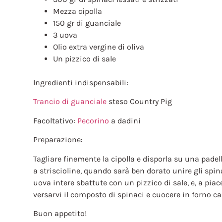
Mezza cipolla
150 gr di guanciale
3 uova
Olio extra vergine di oliva
Un pizzico di sale
Ingredienti indispensabili:
Trancio di guanciale
steso Country Pig
Facoltativo:
Pecorino
a dadini
Preparazione:
Tagliare finemente la cipolla e disporla su una padell
a striscioline, quando sarà ben dorato unire gli spina
uova intere sbattute con un pizzico di sale, e, a pia
versarvi il composto di spinaci e cuocere in forno cal
Buon appetito!